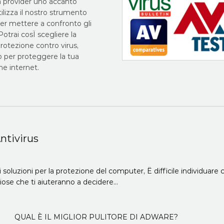
 provider uno accanto
 Utilizza il nostro strumento
per mettere a confronto gli
 Potrai cosÏ scegliere la
rotezione contro virus,
 per proteggere la tua
ne internet.
ntivirus
oluzioni per la protezione del computer, Ë difficile individuare c
iose che ti aiuteranno a decidere...
QUAL È IL MIGLIOR PULITORE DI ADWARE?