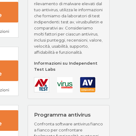
rilevamento di malware elevati dal
tuo antivirus, utilizza le informazioni
e
che forniamo da laboratori di test
indipendenti; test av, virusbulletin e
comparativi av. Consideriamo
molti fattori per ciascun antivirus,
inclusi punteggi, recensioni, valore,
velocità, usabilità, supporto,
affidabilità e funzionalità.
Informazioni su Independent
Test Labs
e
Ora
Programma antivirus
e
Confronta software antivirus fianco
a fianco per confrontare
facilmente funzionalità, punteggi