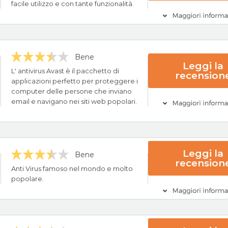
facile utilizzo e con tante funzionalità.
Visita Avira Or
ncipali
Bene
Leggi la
24/7
L' antivirus Avast è il pacchetto di
recension
applicazioni perfetto per proteggere i
computer delle persone che inviano
Visita Norton O
email e navigano nei siti web popolari.
ncipali
Leggi la
Bene
recension
tuito
Anti Virus famoso nel mondo e molto
ntivirus
popolare.
Visita Avast Or