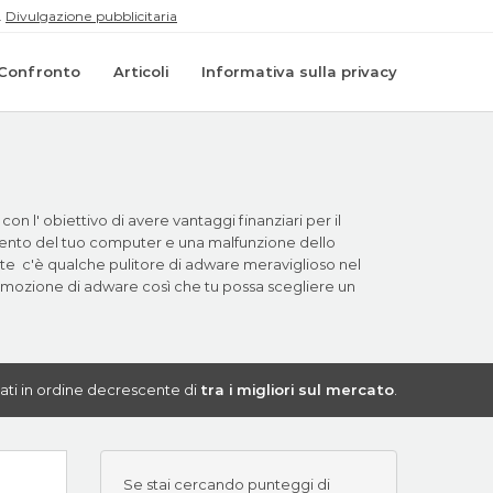
.
Divulgazione pubblicitaria
Confronto
Articoli
Informativa sulla privacy
 l' obiettivo di avere vantaggi finanziari per il
mento del tuo computer e una malfunzione dello
r te c'è qualche pulitore di adware meraviglioso nel
rimozione di adware così che tu possa scegliere un
ificati in ordine decrescente di
tra i migliori sul mercato
.
Se stai cercando punteggi di