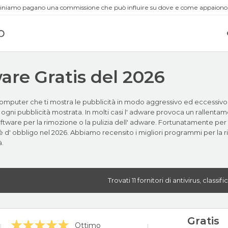
aminiamo pagano una commissione che può influire su dove e come appaiono
ware Gratis del 2026
mputer che ti mostra le pubblicità in modo aggressivo ed eccessivo con
ni pubblicità mostrata. In molti casi l' adware provoca un rallenta
software per la rimozione o la pulizia dell' adware. Fortunatamente pe
 d' obbligo nel 2026. Abbiamo recensito i migliori programmi per la 
à.
Trovati 11 fornitori di antivirus, class
Gratis
Ottimo