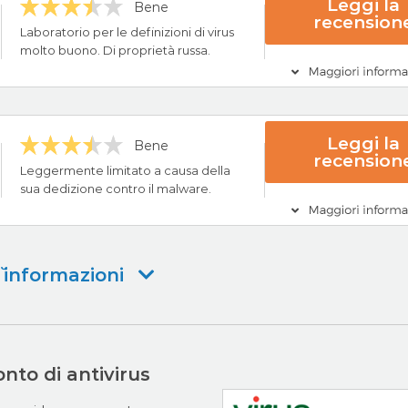
ncipali
Leggi la
Bene
recension
ng Award
Laboratorio per le definizioni di virus
molto buono. Di proprietà russa.
Visita AVG Or
ncipali
Leggi la
Bene
recension
24/7
Leggermente limitato a causa della
tuito
sua dedizione contro il malware.
e
Visita Kaspersky
ncipali
˘ informazioni
lware
ione
Visita Malwarebyte
nto di antivirus