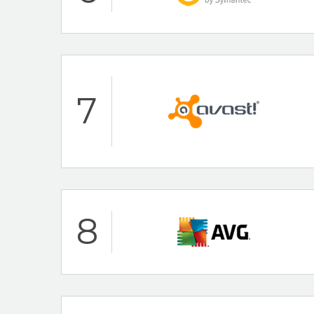
AV-Test Certified
Avira Recensione
Caratteristiche pri
7
Assistenza clienti 
Marchio rinomato
Norton Recensione
Caratteristiche pri
8
100% Antivirus Gra
Noto fornitore di a
Avast Recensione