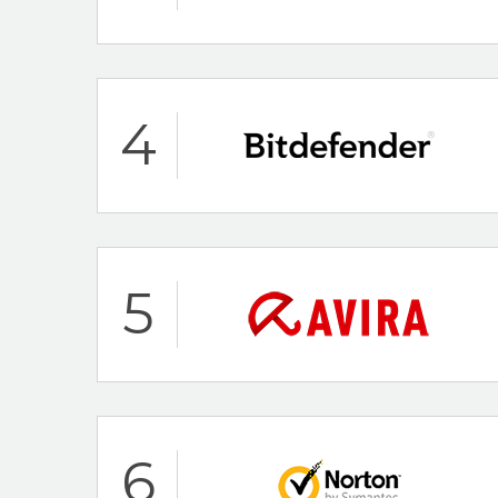
ScanGuard Recensio
Caratteristiche pri
4
Assistenza clienti 
100% Antivirus Gra
McAfee Recensione
Caratteristiche pri
5
Assistenza clienti 
100% Antivirus Gra
Bitdefender Recensi
Caratteristiche pri
6
30-Day Money Ba