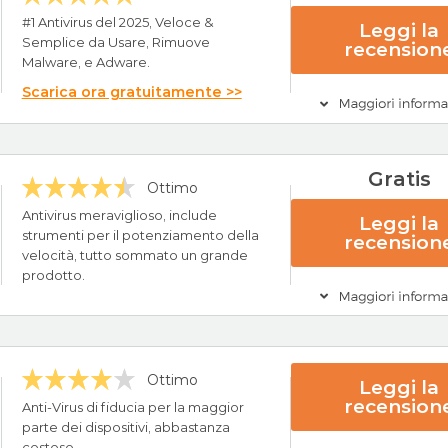
#1 Antivirus del 2025, Veloce &
Leggi la
Semplice da Usare, Rimuove
recension
Malware, e Adware.
Scarica ora gratuitamente >>
ncipali
Gratis
Ottimo
tivi Windows, Mac, Android & iOS
lware, adware e spyware
Antivirus meraviglioso, include
Leggi la
24/7
strumenti per il potenziamento della
recension
tuito
velocità, tutto sommato un grande
Visita Total AV 
prodotto.
ncipali
Ottimo
Leggi la
recension
24/7
Anti-Virus di fiducia per la maggior
tuito
parte dei dispositivi, abbastanza
costoso.