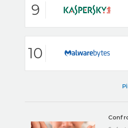
Caratteristiche pri
9
VB100 Virus Testi
AV-Test Certified
AVG Recensione
Caratteristiche pri
10
Assistenza clienti 
100% Antivirus Gra
Kaspersky Recension
Caratteristiche pri
Pi
Dedicated To Ma
AV-Test Certified
Malwarebytes Recens
Confro