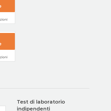
e
a
e
 Ora
s Ora
Test di laboratorio
indipendenti