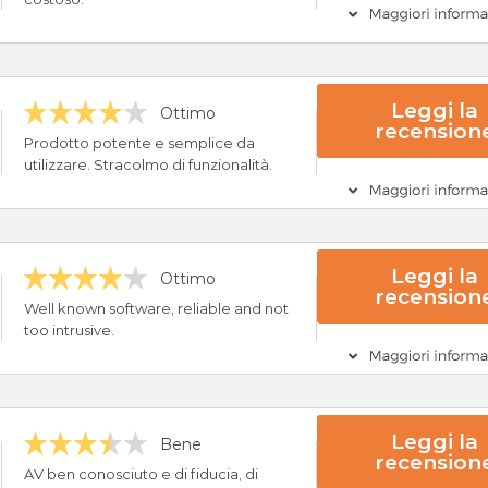
ne
Visita ScanGuard
ncipali
Leggi la
Ottimo
recension
24/7
Prodotto potente e semplice da
tuito
utilizzare. Stracolmo di funzionalità.
Visita McAfee O
ncipali
Leggi la
Ottimo
recension
24/7
Well known software, reliable and not
tuito
too intrusive.
one
Visita Bitdefende
ncipali
Leggi la
Bene
recension
ck Guarantee
AV ben conosciuto e di fiducia, di