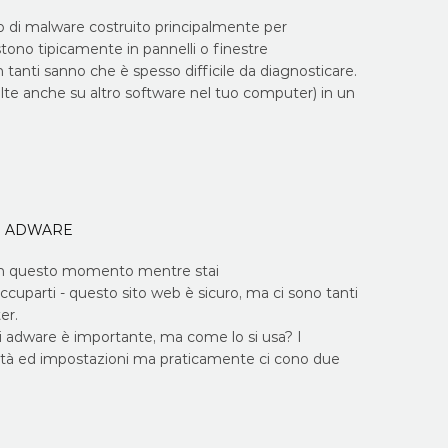
o di malware costruito principalmente per
stono tipicamente in pannelli o finestre
anti sanno che è spesso difficile da diagnosticare.
olte anche su altro software nel tuo computer) in un
DI ADWARE
e in questo momento mentre stai
occuparti - questo sito web è sicuro, ma ci sono tanti
er.
di adware è importante, ma come lo si usa? I
ità ed impostazioni ma praticamente ci cono due