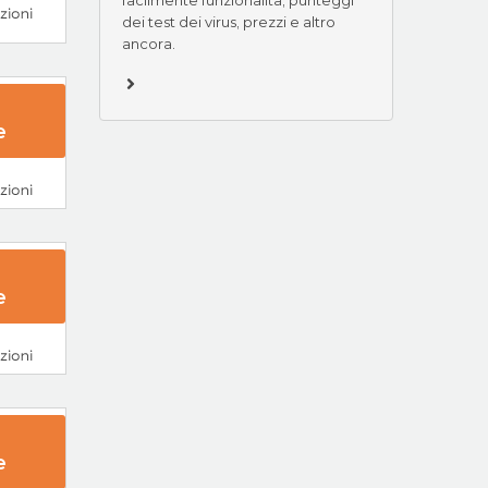
 Ora
dei test dei virus, prezzi e altro
ancora.
e
ra
e
r Ora
e