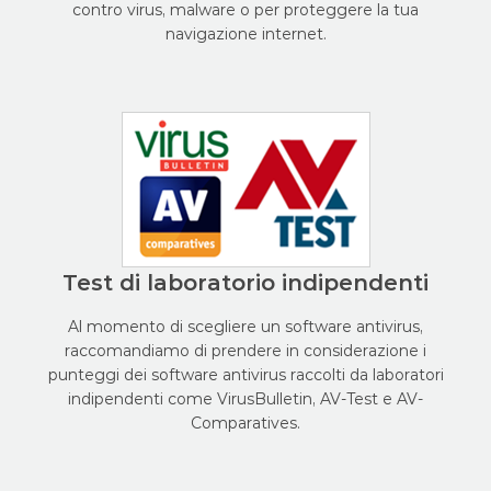
contro virus, malware o per proteggere la tua
navigazione internet.
Test di laboratorio indipendenti
Al momento di scegliere un software antivirus,
raccomandiamo di prendere in considerazione i
punteggi dei software antivirus raccolti da laboratori
indipendenti come VirusBulletin, AV-Test e AV-
Comparatives.