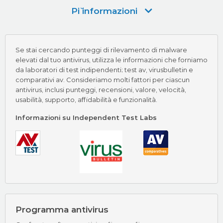
Pi˘ informazioni
Se stai cercando punteggi di rilevamento di malware
Visita Kaspersky Ora
elevati dal tuo antivirus, utilizza le informazioni che forniamo
da laboratori di test indipendenti; test av, virusbulletin e
comparativi av. Consideriamo molti fattori per ciascun
antivirus, inclusi punteggi, recensioni, valore, velocità,
usabilità, supporto, affidabilità e funzionalità.
Caratteristiche principali
Informazioni su Independent Test Labs
Dedicated To Malware
AV-Test Certified
Malwarebytes Recensione
Programma antivirus