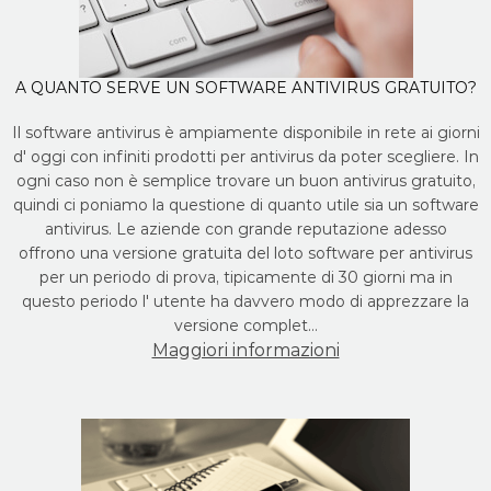
A QUANTO SERVE UN SOFTWARE ANTIVIRUS GRATUITO?
Il software antivirus è ampiamente disponibile in rete ai giorni
d' oggi con infiniti prodotti per antivirus da poter scegliere. In
ogni caso non è semplice trovare un buon antivirus gratuito,
quindi ci poniamo la questione di quanto utile sia un software
antivirus. Le aziende con grande reputazione adesso
offrono una versione gratuita del loto software per antivirus
per un periodo di prova, tipicamente di 30 giorni ma in
questo periodo l' utente ha davvero modo di apprezzare la
versione complet…
Maggiori informazioni