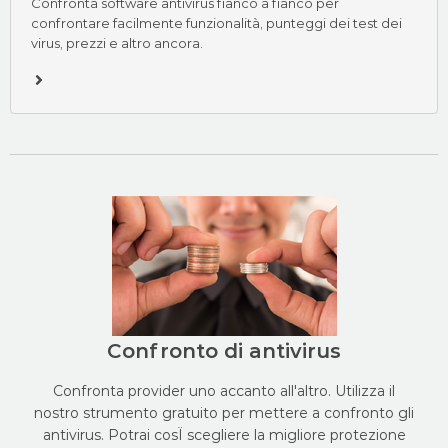
Visita Malwarebytes Ora
Confronta software antivirus fianco a fianco per
confrontare facilmente funzionalità, punteggi dei test dei
virus, prezzi e altro ancora.
Confronto di antivirus
Confronta provider uno accanto all'altro. Utilizza il
nostro strumento gratuito per mettere a confronto gli
antivirus. Potrai cosÏ scegliere la migliore protezione