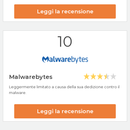
VB100 Virus Testing Award
AV-Test Certified
Leggi la recensione
AVG Recensione
10
Visita AVG Ora
Malwarebytes
Leggermente limitato a causa della sua dedizione contro il
Caratteristiche principali
malware.
Assistenza clienti 24/7
100% Antivirus Gratuito
Leggi la recensione
Kaspersky Recensione