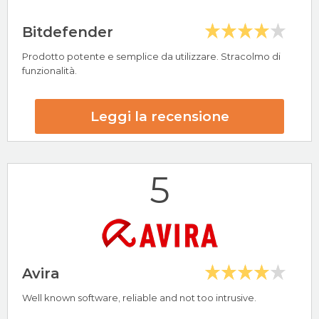
Bitdefender
Prodotto potente e semplice da utilizzare. Stracolmo di
Caratteristiche principali
funzionalità.
Assistenza clienti 24/7
100% Antivirus Gratuito
Leggi la recensione
McAfee Recensione
5
Visita McAfee Ora
Avira
Well known software, reliable and not too intrusive.
Caratteristiche principali