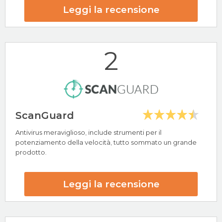
Leggi la recensione
2
ScanGuard
Antivirus meraviglioso, include strumenti per il
potenziamento della velocità, tutto sommato un grande
Caratteristiche principali
prodotto.
Per tutti i dispositivi Windows, Mac, Android & iOS
Protezione da malware, adware e spyware
Assistenza clienti 24/7
Leggi la recensione
100% Antivirus Gratuito
Total AV Recensione